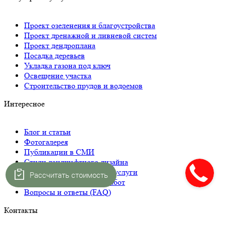
Проект озеленения и благоустройства
Проект дренажной и ливневой систем
Проект дендроплана
Посадка деревьев
Укладка газона под ключ
Освещение участка
Строительство прудов и водоемов
Интересное
Блог и статьи
Фотогалерея
Публикации в СМИ
Стили ландшафтного дизайна
Как формируется цена на услуги
Рассчитать стоимость
План и этапы оказания работ
Вопросы и ответы (FAQ)
Контакты