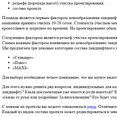
рельефа (перепада высот) участка проектирования;
состава проекта.
Площадь является первым фактором ценообразования ландшафтн
компании принято считать 10-20 соток. Стоимость участков м
кропотливее и затратнее по времени. На проектирование объек
Следующим фактором является рельеф участка проектирования 
Самым важным фактором влияющим на ценообразование ландшаф
Мы предлагаем три ценовые категории состава ландшафтного п
«Стандарт»
«Плюс»
«MAXI».
Для выбора необходимо четкое понимание, что вы хотите видеть
Для этого нужно решить ряд вопросов, индивидуальных для ка
ландшафту? Какая документация уже имеется (если имеется)? 
эскизы от руки или подробные 3д-визуализации? Кто будет ухаж
С ценами на проекты вы можете ознакомиться
здесь
. Отличают
Каждый из видов состава проекта может редактироваться в за