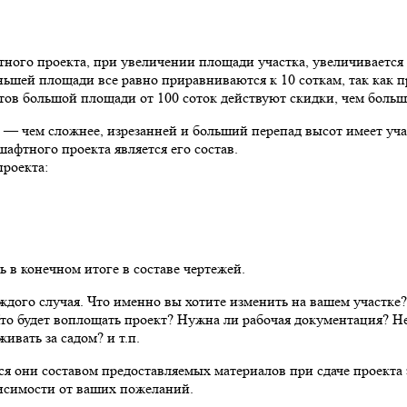
ого проекта, при увеличении площади участка, увеличивается 
еньшей площади все равно приравниваются к 10 соткам, так как
тов большой площади от 100 соток действуют скидки, чем больше
— чем сложнее, изрезанней и больший перепад высот имеет уча
тного проекта является его состав.
роекта:
 в конечном итоге в составе чертежей.
ждого случая. Что именно вы хотите изменить на вашем участке
Кто будет воплощать проект? Нужна ли рабочая документация? Н
ивать за садом? и т.п.
ся они составом предоставляемых материалов при сдаче проекта 
висимости от ваших пожеланий.