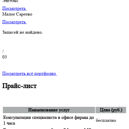
Энгельс
Посмотреть
Малое Сареево
Посмотреть
Записей не найдено.
/
03
Посмотреть всё портфолио
Прайс-лист
Наименование услуг
Цена (руб.)
Консультации специалиста в офисе фирмы до
бесплатно
1 часа