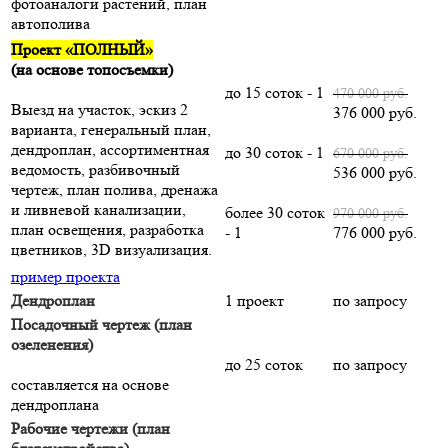
фотоаналоги растений, план
автополива
Проект «ПОЛНЫЙ»
(на основе топосъемки)
до 15 соток - 1
470 000 руб.
Выезд на участок, эскиз 2
376 000 руб.
варианта, генеральный план,
дендроплан, ассортиментная
до 30 соток - 1
670 000 руб.
ведомость, разбивочный
536 000 руб.
чертеж, план полива, дренажа
и ливневой канализации,
более 30 соток
970 000 руб.
план освещения, разработка
- 1
776 000 руб.
цветников, 3D визуализация.
пример проекта
Дендроплан
1 проект
по запросу
Посадочный чертеж (план
озеленения)
до 25 соток
по запросу
составляется на основе
дендроплана
Рабочие чертежи (план