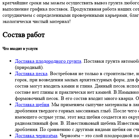
кратчайшие сроки мы можем осуществить вывоз грунта любого 
выполнение графика поставок. Продуктивная работа наших сот
сотрудничаем с определенными проверенными карьерами, благо
экологически чистый материал!
Состав работ
Что входит в услуги
Доставка плодородного грунта
. Поставки грунта автомо
(природный).
Доставка песка
. Востребован не только в строительстве,
горок, при возведении малых архитектурных форм, для фо
состав могут входить камни и глина. Данный песок исполь
составе нет глины и практически нет камней. В.Намывно
формовочный песок. В его состав входит много кварца. О
Доставка щебня
. Мы применяем сыпучие материалы в лан
дробления твердого горных массивных глыб. После чего е
имеющего острые углы, этот вид щебня создается из окр
радиоактивный фон. В. Известняковый щебень Известняк
дробления. По сравнению с другими видами щебня он счи
Доставка чернозёма
. Чернозём – это слой плодородной п