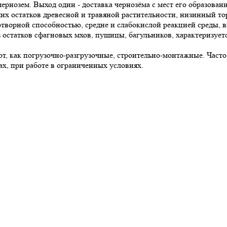
чернозем. Выход один - доставка чернозёма с мест его образовани
ших остатков древесной и травяной растительности, низинный т
отворной способностью, средне и слабокислой реакцией среды, 
з остатков сфагновых мхов, пушицы, багульников, характеризует
от, как погрузочно-разгрузочные, строительно-монтажные. Часто
ах, при работе в ограниченных условиях.