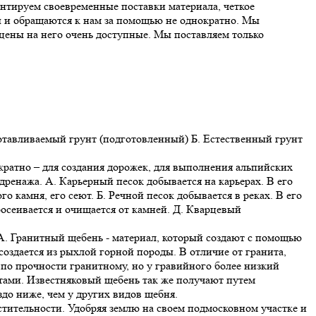
антируем своевременные поставки материала, четкое
ы и обращаются к нам за помощью не однократно. Мы
цены на него очень доступные. Мы поставляем только
отавливаемый грунт (подготовленный) Б. Естественный грунт
ократно – для создания дорожек, для выполнения альпийских
дренажа. А. Карьерный песок добывается на карьерах. В его
о камня, его сеют. Б. Речной песок добывается в реках. В его
осеивается и очищается от камней. Д. Кварцевый
А. Гранитный щебень - материал, который создают с помощью
создается из рыхлой горной породы. В отличие от гранита,
по прочности гранитному, но у гравийного более низкий
тами. Известняковый щебень так же получают путем
до ниже, чем у других видов щебня.
стительности. Удобряя землю на своем подмосковном участке и