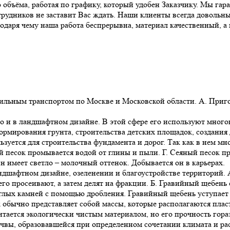
объёма, работая по графику, который удобен Заказчику. Мы гар
рудников не заставит Вас ждать. Наши клиенты всегда довольн
даря чему наша работа беспрерывна, материал качественный, а 
бильным транспортом по Москве и Московской области. А. Приг
 но и в ландшафтном дизайне. В этой сфере его используют мног
рмирования грунта, строительства детских площадок, создания 
зуется для строительства фундамента и дорог. Так как в нем мног
й песок промывается водой от глины и пыли. Г. Сеяный песок пр
н имеет светло – молочный оттенок. Добывается он в карьерах.
дшафтном дизайне, озеленении и благоустройстве территорий. 
го просеивают, а затем делят на фракции. Б. Гравийный щебень 
углых камней с помощью дробления. Гравийный щебень уступает 
 обычно представляет собой массы, которые располагаются плас
тается экологически чистым материалом, но его прочность гораз
очвы, образовавшейся при определенном сочетании климата и ра