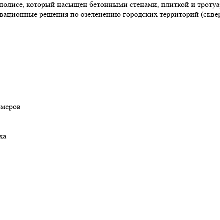
аполисе, который насыщен бетонными стенами, плиткой и троту
ационные решения по озеленению городских территорий (скверов
омеров
ха