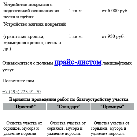
Устройство покрытия с
подготовкой основания из
1 кв.м.
от 6 000 руб.
песка и щебня
Устройство мягких покрытий
(гранитная крошка,
1 кв.м.
от 950 руб.
мраморная крошка, песок и
др.)
прайс-листом
Ознакомиться с полным
ландшафтных
услуг
Позвоните нам
+7 (495) 223-91-70
Варианты проведения работ по благоустройству участка
"Простой"
"Стандарт"
"Премиум"
Очистка участка от
Очистка участка от
Очистка участка от
сорняков, мусора и
сорняков, мусора и
сорняков, мусора и
удаление поросли.
удаление поросли.
удаление поросли.