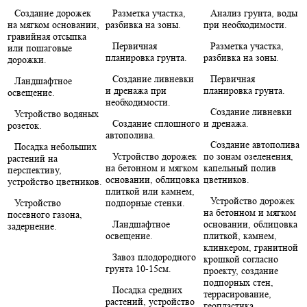
Создание дорожек
Разметка участка,
Анализ грунта, воды
на мягком основании,
разбивка на зоны.
при необходимости.
гравийная отсыпка
Первичная
Разметка участка,
или пошаговые
планировка грунта.
разбивка на зоны.
дорожки.
Создание ливневки
Первичная
Ландшафтное
и дренажа при
планировка грунта.
освещение.
необходимости.
Создание ливневки
Устройство водяных
Создание сплошного
и дренажа.
розеток.
автополива.
Создание автополива
Посадка небольших
Устройство дорожек
по зонам озеленения,
растений на
на бетонном и мягком
капельный полив
перспективу,
основании, облицовка
цветников.
устройство цветников.
плиткой или камнем,
Устройство дорожек
Устройство
подпорные стенки.
на бетонном и мягком
посевного газона,
Ландшафтное
основании, облицовка
задернение.
освещение.
плиткой, камнем,
клинкером, гранитной
Завоз плодородного
крошкой согласно
грунта 10-15см.
проекту, создание
подпорных стен,
Посадка средних
террасирование,
растений, устройство
геопластика.