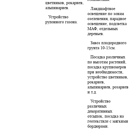
цветников, рокариев,
альпинариев.
Ландшафтное
освещение по зонам
Устройство
озеленения, парадное
рулонного газона.
освещение, подсветка
МАФ, отдельных
деревьев.
Завоз плодородного
грунта 10-15см.
Посадка различных
по высотам растений,
посадка крупномеров
при необходимости,
устройство цветников,
рокариев,
альпинариев, розариев
и т.д.
Устройство
различных
декоративных
отсыпок, посадка на
геотекстиле с мягкими
бордюрами.