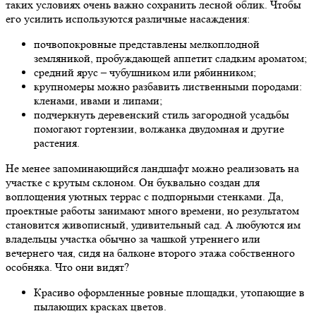
таких условиях очень важно сохранить лесной облик. Чтобы
его усилить используются различные насаждения:
почвопокровные представлены мелкоплодной
земляникой, пробуждающей аппетит сладким ароматом;
средний ярус – чубушником или рябинником;
крупномеры можно разбавить лиственными породами:
кленами, ивами и липами;
подчеркнуть деревенский стиль загородной усадьбы
помогают гортензии, волжанка двудомная и другие
растения.
Не менее запоминающийся ландшафт можно реализовать на
участке с крутым склоном. Он буквально создан для
воплощения уютных террас с подпорными стенками. Да,
проектные работы занимают много времени, но результатом
становится живописный, удивительный сад. А любуются им
владельцы участка обычно за чашкой утреннего или
вечернего чая, сидя на балконе второго этажа собственного
особняка. Что они видят?
Красиво оформленные ровные площадки, утопающие в
пылающих красках цветов.