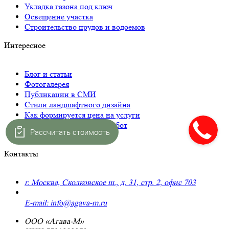
Укладка газона под ключ
Освещение участка
Строительство прудов и водоемов
Интересное
Блог и статьи
Фотогалерея
Публикации в СМИ
Стили ландшафтного дизайна
Как формируется цена на услуги
План и этапы оказания работ
Рассчитать стоимость
Вопросы и ответы (FAQ)
Контакты
г. Москва, Сколковское ш., д. 31, стр. 2, офис 703
+7 (495) 223-91-70
E-mail: info@agava-m.ru
ООО «Агава-М»