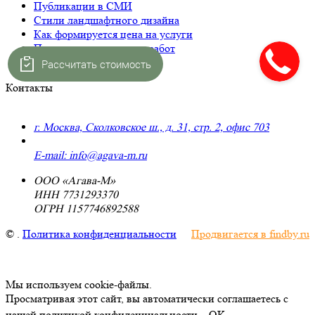
Публикации в СМИ
Стили ландшафтного дизайна
Как формируется цена на услуги
План и этапы оказания работ
Вопросы и ответы (FAQ)
Рассчитать стоимость
Контакты
г. Москва, Сколковское ш., д. 31, стр. 2, офис 703
+7 (495) 223-91-70
E-mail: info@agava-m.ru
ООО «Агава-М»
ИНН 7731293370
ОГРН 1157746892588
©
.
Политика конфиденциальности
Продвигается в findby.ru
Мы используем cookie-файлы.
Просматривая этот сайт, вы автоматически соглашаетесь с
нашей политикой конфиденциальности.
OK