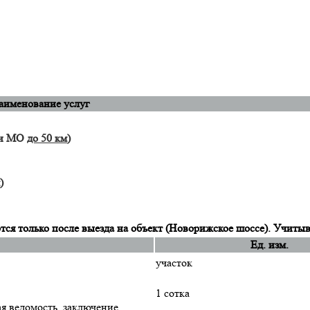
аименование услуг
 и МО
до 50 км
)
)
я только после выезда на объект (Новорижское шоссе). Учитыв
Ед. изм.
участок
1 сотка
ая ведомость, заключение