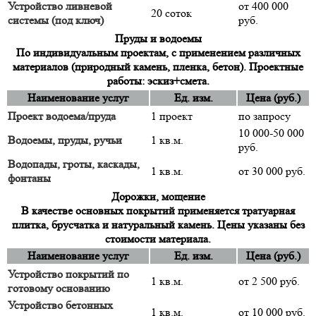
Устройство ливневой
от 400 000
20 соток
системы (под ключ)
руб.
Пруды и водоемы
По индивидуальным проектам, с применением различных
материалов (природный камень, пленка, бетон). Проектные
работы: эскиз+смета.
Наименование услуг
Ед. изм.
Цена (руб.)
Проект водоема/пруда
1 проект
по запросу
10 000-50 000
Водоемы, пруды, ручьи
1 кв.м.
руб.
Водопады, гроты, каскады,
1 кв.м.
от 30 000 руб.
фонтаны
Дорожки, мощение
В качестве основных покрытий применяется тратуарная
плитка, брусчатка и натуральный камень. Цены указаны без
стоимости материала.
Наименование услуг
Ед. изм.
Цена (руб.)
Устройство покрытий по
1 кв.м.
от 2 500 руб.
готовому основанию
Устройство бетонных
1 кв.м.
от 10 000 руб.