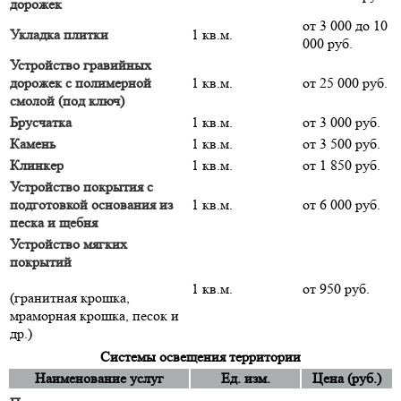
дорожек
от 3 000 до 10
Укладка плитки
1 кв.м.
000 руб.
Устройство гравийных
дорожек с полимерной
1 кв.м.
от 25 000 руб.
смолой (под ключ)
Брусчатка
1 кв.м.
от 3 000 руб.
Камень
1 кв.м.
от 3 500 руб.
Клинкер
1 кв.м.
от 1 850 руб.
Устройство покрытия с
подготовкой основания из
1 кв.м.
от 6 000 руб.
песка и щебня
Устройство мягких
покрытий
1 кв.м.
от 950 руб.
(гранитная крошка,
мраморная крошка, песок и
др.)
Системы освещения территории
Наименование услуг
Ед. изм.
Цена (руб.)