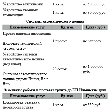
Устройство альпинария
1 кв.м.
от 50 000 руб.
Устройство хвойных
1 кв.м.
от 30 000 руб.
композиции
Системы автоматического полива
Наименование услуг
Ед. изм.
Цена (руб.)
Проект системы автополива
1 проект
по запросу
Включает технический
чертеж, смету.
Устройство системы
автоматического полива
(под ключ)
от 1 000 000
20 соток
руб.
Системы автоматического
полива фирмы Hunter, Rain
Bird
Земельные работы и поставка грунта до КП Ильинские дачи
Наименование услуг
Ед. изм.
Цена (руб.)
Планировка участка с
1 кв.м.
от 850 руб.
переносом грунта