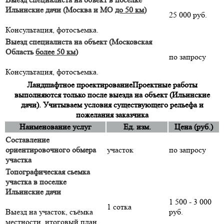
Ильинские дачи (Москва и МО
до 50 км
)
25 000 руб.
Консультация, фотосъемка.
Выезд специалиста на объект (Московская
Область
более 50 км
)
по запросу
Консультация, фотосъемка.
Ландшафтное проектирование
Проектные работы
выполняются только после выезда на объект (Ильинские
дачи). Учитываем условия существующего рельефа и
пожелания заказчика
Наименование услуг
Ед. изм.
Цена (руб.)
Составление
ориентировочного обмера
участок
по запросу
участка
Топографическая сьемка
участка в поселке
Ильинские дачи
1 500 - 3 000
1 сотка
Выезд на участок, съёмка
руб.
местности, итоговый план,