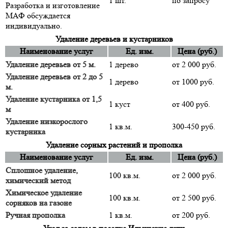
1 шт.
по запросу
Разработка и изготовление
МАФ обсуждается
индивидуально.
Удаление деревьев и кустарников
Наименование услуг
Ед. изм.
Цена (руб.)
Удаление деревьев от 5 м.
1 дерево
от 2 000 руб.
Удаление деревьев от 2 до 5
1 дерево
от 1000 руб.
м.
Удаление кустарника от 1,5
1 куст
от 400 руб.
м
Удаление низкорослого
1 кв.м.
300-450 руб.
кустарника
Удаление сорных растений и прополка
Наименование услуг
Ед. изм.
Цена (руб.)
Сплошное удаление,
100 кв.м.
от 2 000 руб.
химический метод
Химическое удаление
100 кв.м.
от 2 500 руб.
сорняков на газоне
Ручная прополка
1 кв.м.
от 200 руб.