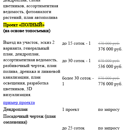
цветников, ассортиментная
ведомость, фотоаналоги
растений, план автополива
Проект «ПОЛНЫЙ»
(на основе топосъемки)
Выезд на участок, эскиз 2
до 15 соток - 1
470 000 руб.
варианта, генеральный
376 000 руб.
план, дендроплан,
ассортиментная ведомость,
до 30 соток - 1
670 000 руб.
разбивочный чертеж, план
536 000 руб.
полива, дренажа и ливневой
канализации, план
более 30 соток -
970 000 руб.
освещения, разработка
1
776 000 руб.
цветников, 3D
визуализация.
пример проекта
Дендроплан
1 проект
по запросу
Посадочный чертеж (план
озеленения)
до 25 соток
по запросу