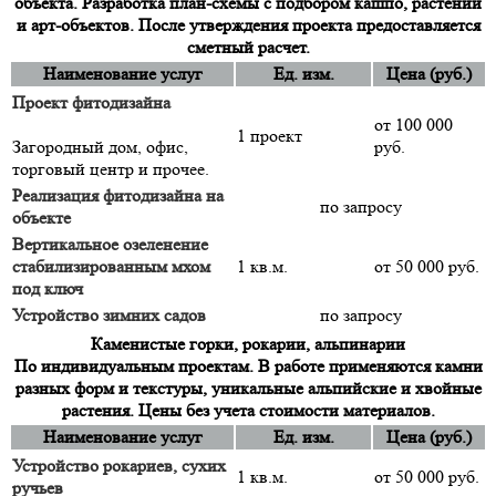
объекта. Разработка план-схемы с подбором кашпо, растений
и арт-объектов. После утверждения проекта предоставляется
сметный расчет.
Наименование услуг
Ед. изм.
Цена (руб.)
Проект фитодизайна
от 100 000
1 проект
Загородный дом, офис,
руб.
торговый центр и прочее.
Реализация фитодизайна на
по запросу
объекте
Вертикальное озеленение
стабилизированным мхом
1 кв.м.
от 50 000 руб.
под ключ
Устройство зимних садов
по запросу
Каменистые горки, рокарии, альпинарии
По индивидуальным проектам. В работе применяются камни
разных форм и текстуры, уникальные альпийские и хвойные
растения. Цены без учета стоимости материалов.
Наименование услуг
Ед. изм.
Цена (руб.)
Устройство рокариев, сухих
1 кв.м.
от 50 000 руб.
ручьев