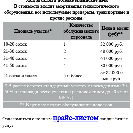
Уход за садом в поселке Ильинские дачи
В стоимость входит амортизация технологического
оборудования, все используемые препараты, транспортные и
прочие расходы.
Количество
Цена в месяц
Площадь участка*
обслуживающего
(руб)**
персонала
10-20 соток
1
32 000 руб.
21-30 соток
2
48 000 руб.
31-40 соток
3
64 000 руб.
41-50 соток
4
80 000 руб.
от 82 000 и
51 сотка и более
5 и более
выше руб.
* В расчет берется стандартный участок с насаждениями 30-
50% от площади всего участка и расположением до 50 км от
МКАД.
** В цену не входит обслуживание водоемов.
прайс-листом
Ознакомиться с полным
ландшафтных
услуг