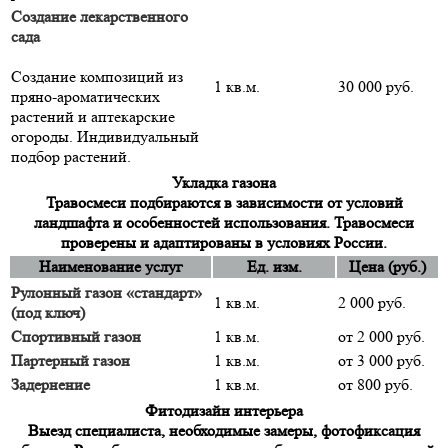
Создание лекарственного
сада
Создание композиций из
1 кв.м.
30 000 руб.
пряно-ароматических
растений и аптекарские
огороды. Индивидуальный
подбор растений.
Укладка газона
Травосмеси подбираются в зависимости от условий
ландшафта и особенностей использования. Травосмеси
проверены и адаптированы в условиях России.
Наименование услуг
Ед. изм.
Цена (руб.)
Рулонный газон «стандарт»
1 кв.м.
2 000 руб.
(под ключ)
Спортивный газон
1 кв.м.
от 2 000 руб.
Партерный газон
1 кв.м.
от 3 000 руб.
Задернение
1 кв.м.
от 800 руб.
Фитодизайн интерьера
Выезд специалиста, необходимые замеры, фотофиксация