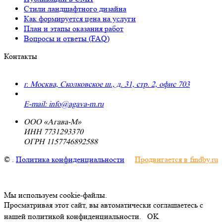
Стили ландшафтного дизайна
Как формируется цена на услуги
План и этапы оказания работ
Вопросы и ответы (FAQ)
Контакты
г. Москва, Сколковское ш., д. 31, стр. 2, офис 703
+7 (495) 223-91-70
E-mail: info@agava-m.ru
ООО «Агава-М»
ИНН 7731293370
ОГРН 1157746892588
©
.
Политика конфиденциальности
Продвигается в findby.ru
Мы используем cookie-файлы.
Просматривая этот сайт, вы автоматически соглашаетесь с
нашей политикой конфиденциальности.
OK