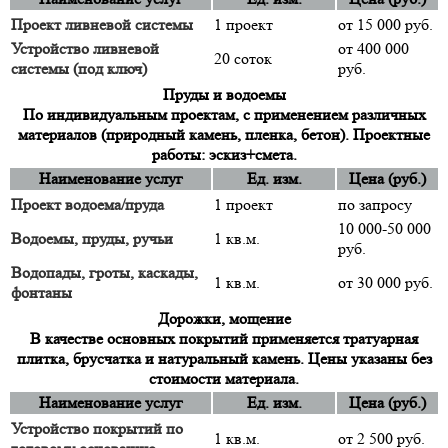
Проект ливневой системы
1 проект
от 15 000 руб.
Устройство ливневой
от 400 000
20 соток
системы (под ключ)
руб.
Пруды и водоемы
По индивидуальным проектам, с применением различных
материалов (природный камень, пленка, бетон). Проектные
работы: эскиз+смета.
Наименование услуг
Ед. изм.
Цена (руб.)
Проект водоема/пруда
1 проект
по запросу
10 000-50 000
Водоемы, пруды, ручьи
1 кв.м.
руб.
Водопады, гроты, каскады,
1 кв.м.
от 30 000 руб.
фонтаны
Дорожки, мощение
В качестве основных покрытий применяется тратуарная
плитка, брусчатка и натуральный камень. Цены указаны без
стоимости материала.
Наименование услуг
Ед. изм.
Цена (руб.)
Устройство покрытий по
1 кв.м.
от 2 500 руб.