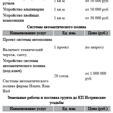
1 кв.м.
от 50 000 руб.
ручьев
Устройство альпинария
1 кв.м.
от 50 000 руб.
Устройство хвойных
1 кв.м.
от 30 000 руб.
композиции
Системы автоматического полива
Наименование услуг
Ед. изм.
Цена (руб.)
Проект системы автополива
1 проект
по запросу
Включает технический
чертеж, смету.
Устройство системы
автоматического полива
(под ключ)
от 1 000 000
20 соток
руб.
Системы автоматического
полива фирмы Hunter, Rain
Bird
Земельные работы и поставка грунта до КП Истринские
усадьбы
Наименование услуг
Ед. изм.
Цена (руб.)