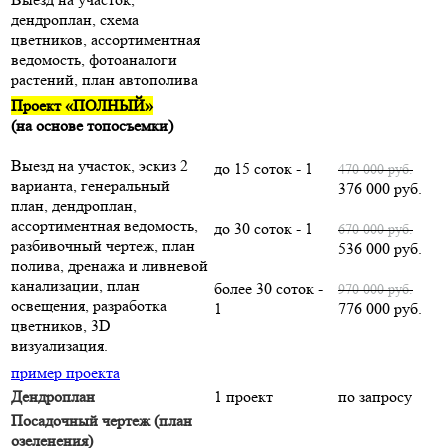
дендроплан, схема
цветников, ассортиментная
ведомость, фотоаналоги
растений, план автополива
Проект «ПОЛНЫЙ»
(на основе топосъемки)
Выезд на участок, эскиз 2
до 15 соток - 1
470 000 руб.
варианта, генеральный
376 000 руб.
план, дендроплан,
ассортиментная ведомость,
до 30 соток - 1
670 000 руб.
разбивочный чертеж, план
536 000 руб.
полива, дренажа и ливневой
канализации, план
более 30 соток -
970 000 руб.
освещения, разработка
1
776 000 руб.
цветников, 3D
визуализация.
пример проекта
Дендроплан
1 проект
по запросу
Посадочный чертеж (план
озеленения)