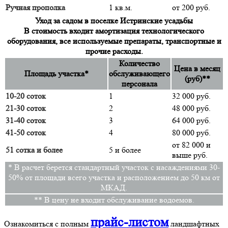
Ручная прополка
1 кв.м.
от 200 руб.
Уход за садом в поселке Истринские усадьбы
В стоимость входит амортизация технологического
оборудования, все используемые препараты, транспортные и
прочие расходы.
Количество
Цена в месяц
Площадь участка*
обслуживающего
(руб)**
персонала
10-20 соток
1
32 000 руб.
21-30 соток
2
48 000 руб.
31-40 соток
3
64 000 руб.
41-50 соток
4
80 000 руб.
от 82 000 и
51 сотка и более
5 и более
выше руб.
* В расчет берется стандартный участок с насаждениями 30-
50% от площади всего участка и расположением до 50 км от
МКАД.
** В цену не входит обслуживание водоемов.
прайс-листом
Ознакомиться с полным
ландшафтных