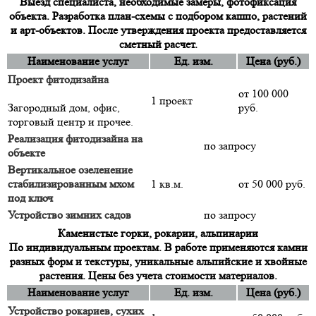
Выезд специалиста, необходимые замеры, фотофиксация
объекта. Разработка план-схемы с подбором кашпо, растений
и арт-объектов. После утверждения проекта предоставляется
сметный расчет.
Наименование услуг
Ед. изм.
Цена (руб.)
Проект фитодизайна
от 100 000
1 проект
Загородный дом, офис,
руб.
торговый центр и прочее.
Реализация фитодизайна на
по запросу
объекте
Вертикальное озеленение
стабилизированным мхом
1 кв.м.
от 50 000 руб.
под ключ
Устройство зимних садов
по запросу
Каменистые горки, рокарии, альпинарии
По индивидуальным проектам. В работе применяются камни
разных форм и текстуры, уникальные альпийские и хвойные
растения. Цены без учета стоимости материалов.
Наименование услуг
Ед. изм.
Цена (руб.)
Устройство рокариев, сухих