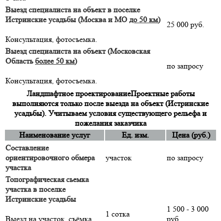
Выезд специалиста на объект в поселке
Истринские усадьбы (Москва и МО
до 50 км
)
25 000 руб.
Консультация, фотосъемка.
Выезд специалиста на объект (Московская
Область
более 50 км
)
по запросу
Консультация, фотосъемка.
Ландшафтное проектирование
Проектные работы
выполняются только после выезда на объект (Истринские
усадьбы). Учитываем условия существующего рельефа и
пожелания заказчика
Наименование услуг
Ед. изм.
Цена (руб.)
Составление
ориентировочного обмера
участок
по запросу
участка
Топографическая сьемка
участка в поселке
Истринские усадьбы
1 500 - 3 000
1 сотка
Выезд на участок, съёмка
руб.