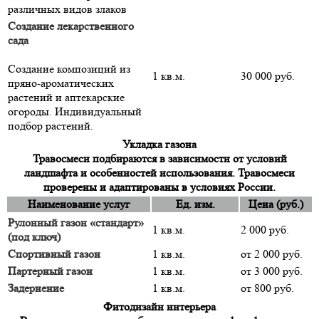
различных видов злаков
Создание лекарственного
сада
Создание композиций из
1 кв.м.
30 000 руб.
пряно-ароматических
растений и аптекарские
огороды. Индивидуальный
подбор растений.
Укладка газона
Травосмеси подбираются в зависимости от условий
ландшафта и особенностей использования. Травосмеси
проверены и адаптированы в условиях России.
Наименование услуг
Ед. изм.
Цена (руб.)
Рулонный газон «стандарт»
1 кв.м.
2 000 руб.
(под ключ)
Спортивный газон
1 кв.м.
от 2 000 руб.
Партерный газон
1 кв.м.
от 3 000 руб.
Задернение
1 кв.м.
от 800 руб.
Фитодизайн интерьера