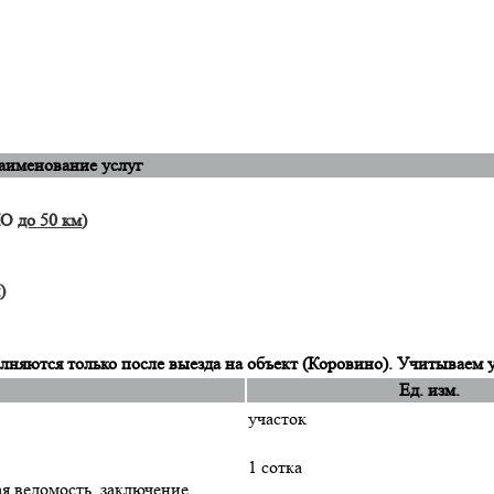
аименование услуг
 МО
до 50 км
)
)
няются только после выезда на объект (Коровино). Учитываем 
Ед. изм.
участок
1 сотка
ая ведомость, заключение