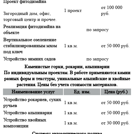
Проект фитодизайна
от 100 000
1 проект
Загородный дом, офис,
руб.
торговый центр и прочее.
Реализация фитодизайна на
по запросу
объекте
Вертикальное озеленение
стабилизированным мхом
1 кв.м.
от 50 000 руб.
под ключ
Устройство зимних садов
по запросу
Каменистые горки, рокарии, альпинарии
По индивидуальным проектам. В работе применяются камни
разных форм и текстуры, уникальные альпийские и хвойные
растения. Цены без учета стоимости материалов.
Наименование услуг
Ед. изм.
Цена (руб.)
Устройство рокариев, сухих
1 кв.м.
от 50 000 руб.
ручьев
Устройство альпинария
1 кв.м.
от 50 000 руб.
Устройство хвойных
1 кв.м.
от 30 000 руб.
композиции
Системы автоматического полива