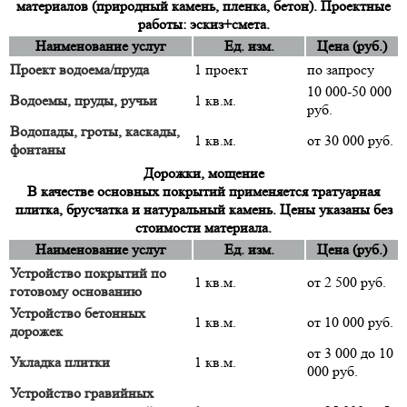
материалов (природный камень, пленка, бетон). Проектные
работы: эскиз+смета.
Наименование услуг
Ед. изм.
Цена (руб.)
Проект водоема/пруда
1 проект
по запросу
10 000-50 000
Водоемы, пруды, ручьи
1 кв.м.
руб.
Водопады, гроты, каскады,
1 кв.м.
от 30 000 руб.
фонтаны
Дорожки, мощение
В качестве основных покрытий применяется тратуарная
плитка, брусчатка и натуральный камень. Цены указаны без
стоимости материала.
Наименование услуг
Ед. изм.
Цена (руб.)
Устройство покрытий по
1 кв.м.
от 2 500 руб.
готовому основанию
Устройство бетонных
1 кв.м.
от 10 000 руб.
дорожек
от 3 000 до 10
Укладка плитки
1 кв.м.
000 руб.
Устройство гравийных