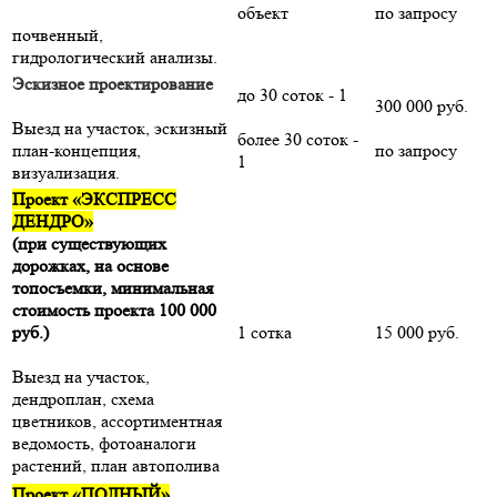
объект
по запросу
почвенный,
гидрологический анализы.
Эскизное проектирование
до 30 соток - 1
300 000 руб.
Выезд на участок, эскизный
более 30 соток -
план-концепция,
по запросу
1
визуализация.
Проект «ЭКСПРЕСС
ДЕНДРО»
(при существующих
дорожках, на основе
топосъемки, минимальная
стоимость проекта 100 000
руб.)
1 сотка
15 000 руб.
Выезд на участок,
дендроплан, схема
цветников, ассортиментная
ведомость, фотоаналоги
растений, план автополива
Проект «ПОЛНЫЙ»