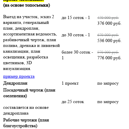
(на основе топосъемки)
Выезд на участок, эскиз 2
до 15 соток - 1
470 000 руб.
варианта, генеральный
376 000 руб.
план, дендроплан,
ассортиментная ведомость,
до 30 соток - 1
670 000 руб.
разбивочный чертеж, план
536 000 руб.
полива, дренажа и ливневой
канализации, план
более 30 соток -
970 000 руб.
освещения, разработка
1
776 000 руб.
цветников, 3D
визуализация.
пример проекта
Дендроплан
1 проект
по запросу
Посадочный чертеж (план
озеленения)
до 25 соток
по запросу
составляется на основе
дендроплана
Рабочие чертежи (план
благоустройства)