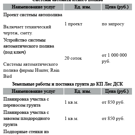
Наименование услуг
Ед. изм.
Цена (руб.)
Проект системы автополива
1 проект
по запросу
Включает технический
чертеж, смету.
Устройство системы
автоматического полива
(под ключ)
от 1 000 000
20 соток
руб.
Системы автоматического
полива фирмы Hunter, Rain
Bird
Земельные работы и поставка грунта до КП Лес ДСК
Наименование услуг
Ед. изм.
Цена (руб.)
Планировка участка с
1 кв.м.
от 850 руб.
переносом грунта
Планировка участка с
завозом плодородного
1 кв.м.
от 850 руб.
грунта
Подпорные стенки из