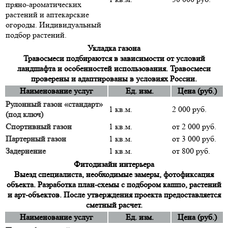
пряно-ароматических
растений и аптекарские
огороды. Индивидуальный
подбор растений.
Укладка газона
Травосмеси подбираются в зависимости от условий
ландшафта и особенностей использования. Травосмеси
проверены и адаптированы в условиях России.
Наименование услуг
Ед. изм.
Цена (руб.)
Рулонный газон «стандарт»
1 кв.м.
2 000 руб.
(под ключ)
Спортивный газон
1 кв.м.
от 2 000 руб.
Партерный газон
1 кв.м.
от 3 000 руб.
Задернение
1 кв.м.
от 800 руб.
Фитодизайн интерьера
Выезд специалиста, необходимые замеры, фотофиксация
объекта. Разработка план-схемы с подбором кашпо, растений
и арт-объектов. После утверждения проекта предоставляется
сметный расчет.
Наименование услуг
Ед. изм.
Цена (руб.)