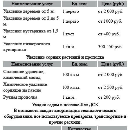
Наименование услуг
Ед. изм.
Цена (руб.)
Удаление деревьев от 5 м.
1 дерево
от 2 000 руб.
Удаление деревьев от 2 до 5
1 дерево
от 1000 руб.
м.
Удаление кустарника от 1,5
1 куст
от 400 руб.
м
Удаление низкорослого
1 кв.м.
300-450 руб.
кустарника
Удаление сорных растений и прополка
Наименование услуг
Ед. изм.
Цена (руб.)
Сплошное удаление,
100 кв.м.
от 2 000 руб.
химический метод
Химическое удаление
100 кв.м.
от 2 500 руб.
сорняков на газоне
Ручная прополка
1 кв.м.
от 200 руб.
Уход за садом в поселке Лес ДСК
В стоимость входит амортизация технологического
оборудования, все используемые препараты, транспортные и
прочие расходы.
Количество