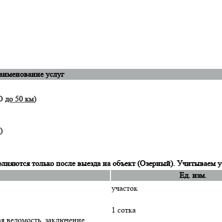
аименование услуг
МО
до 50 км
)
)
няются только после выезда на объект (Озерный). Учитываем у
Ед. изм.
участок
1 сотка
ая ведомость, заключение