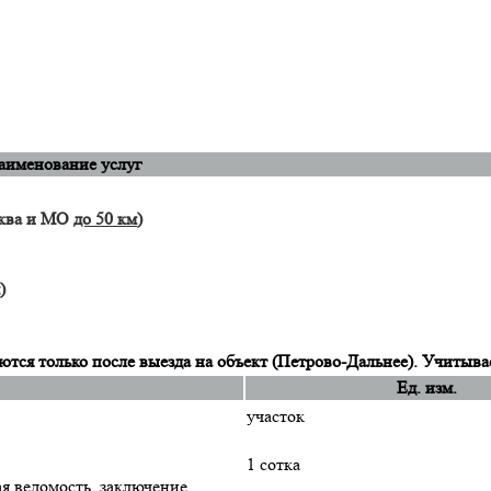
аименование услуг
сква и МО
до 50 км
)
)
тся только после выезда на объект (Петрово-Дальнее). Учитыва
Ед. изм.
участок
1 сотка
ая ведомость, заключение