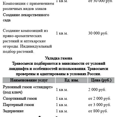
1 кв.м.
от 30 000 руб.
Композиции с применением
различных видов злаков
Создание лекарственного
сада
Создание композиций из
1 кв.м.
30 000 руб.
пряно-ароматических
растений и аптекарские
огороды. Индивидуальный
подбор растений.
Укладка газона
Травосмеси подбираются в зависимости от условий
ландшафта и особенностей использования. Травосмеси
проверены и адаптированы в условиях России.
Наименование услуг
Ед. изм.
Цена (руб.)
Рулонный газон «стандарт»
1 кв.м.
2 000 руб.
(под ключ)
Спортивный газон
1 кв.м.
от 2 000 руб.
Партерный газон
1 кв.м.
от 3 000 руб.
Задернение
1 кв.м.
от 800 руб.