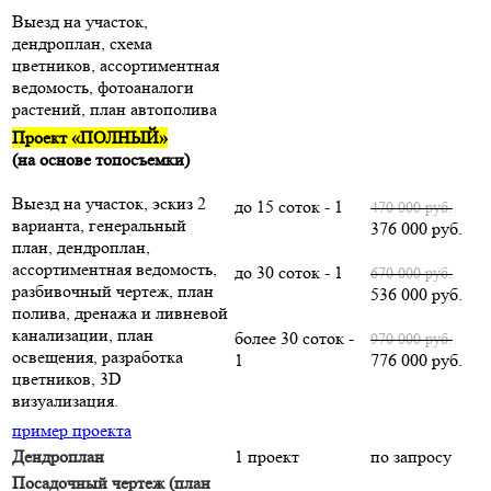
Выезд на участок,
дендроплан, схема
цветников, ассортиментная
ведомость, фотоаналоги
растений, план автополива
Проект «ПОЛНЫЙ»
(на основе топосъемки)
Выезд на участок, эскиз 2
до 15 соток - 1
470 000 руб.
варианта, генеральный
376 000 руб.
план, дендроплан,
ассортиментная ведомость,
до 30 соток - 1
670 000 руб.
разбивочный чертеж, план
536 000 руб.
полива, дренажа и ливневой
канализации, план
более 30 соток -
970 000 руб.
освещения, разработка
1
776 000 руб.
цветников, 3D
визуализация.
пример проекта
Дендроплан
1 проект
по запросу
Посадочный чертеж (план