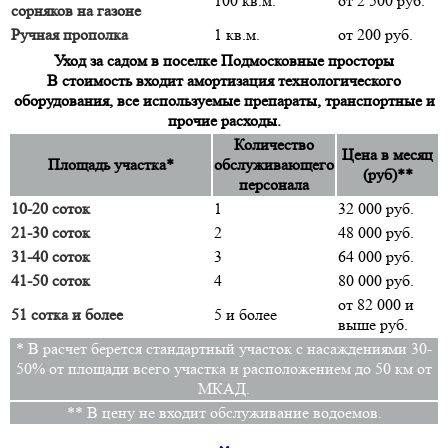
100 кв.м.
от 2 500 руб.
сорняков на газоне
Ручная прополка
1 кв.м.
от 200 руб.
Уход за садом в поселке Подмосковные просторы
В стоимость входит амортизация технологического
оборудования, все используемые препараты, транспортные и
прочие расходы.
Количество
Цена в месяц
Площадь участка*
обслуживающего
(руб)**
персонала
10-20 соток
1
32 000 руб.
21-30 соток
2
48 000 руб.
31-40 соток
3
64 000 руб.
41-50 соток
4
80 000 руб.
от 82 000 и
51 сотка и более
5 и более
выше руб.
* В расчет берется стандартный участок с насаждениями 30-
50% от площади всего участка и расположением до 50 км от
МКАД.
** В цену не входит обслуживание водоемов.