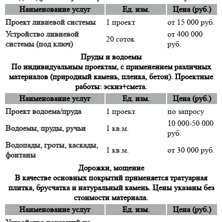
Наименование услуг
Ед. изм.
Цена (руб.)
Проект ливневой системы
1 проект
от 15 000 руб.
Устройство ливневой
от 400 000
20 соток
системы (под ключ)
руб.
Пруды и водоемы
По индивидуальным проектам, с применением различных
материалов (природный камень, пленка, бетон). Проектные
работы: эскиз+смета.
Наименование услуг
Ед. изм.
Цена (руб.)
Проект водоема/пруда
1 проект
по запросу
10 000-50 000
Водоемы, пруды, ручьи
1 кв.м.
руб.
Водопады, гроты, каскады,
1 кв.м.
от 30 000 руб.
фонтаны
Дорожки, мощение
В качестве основных покрытий применяется тратуарная
плитка, брусчатка и натуральный камень. Цены указаны без
стоимости материала.
Наименование услуг
Ед. изм.
Цена (руб.)