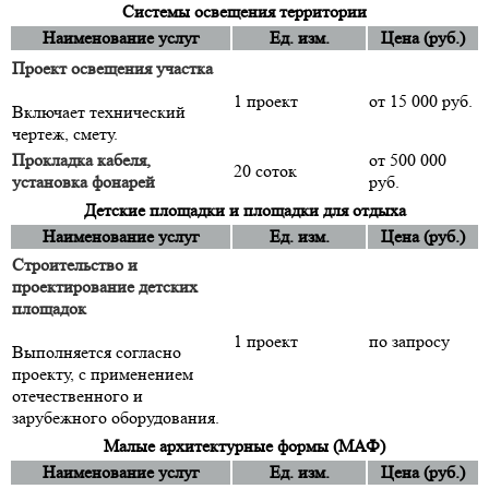
Системы освещения территории
Наименование услуг
Ед. изм.
Цена (руб.)
Проект освещения участка
1 проект
от 15 000 руб.
Включает технический
чертеж, смету.
Прокладка кабеля,
от 500 000
20 соток
установка фонарей
руб.
Детские площадки и площадки для отдыха
Наименование услуг
Ед. изм.
Цена (руб.)
Строительство и
проектирование детских
площадок
1 проект
по запросу
Выполняется согласно
проекту, с применением
отечественного и
зарубежного оборудования.
Малые архитектурные формы (МАФ)
Наименование услуг
Ед. изм.
Цена (руб.)