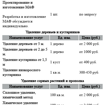
Проектирование и
изготовление МАФ
1 шт.
по запросу
Разработка и изготовление
МАФ обсуждается
индивидуально.
Удаление деревьев и кустарников
Наименование услуг
Ед. изм.
Цена (руб.)
Удаление деревьев от 5 м.
1 дерево
от 2 000 руб.
Удаление деревьев от 2 до 5
1 дерево
от 1000 руб.
м.
Удаление кустарника от 1,5
1 куст
от 400 руб.
м
Удаление низкорослого
1 кв.м.
300-450 руб.
кустарника
Удаление сорных растений и прополка
Наименование услуг
Ед. изм.
Цена (руб.)
Сплошное удаление,
100 кв.м.
от 2 000 руб.
химический метод
Химическое удаление