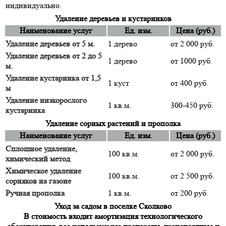
индивидуально.
Удаление деревьев и кустарников
Наименование услуг
Ед. изм.
Цена (руб.)
Удаление деревьев от 5 м.
1 дерево
от 2 000 руб.
Удаление деревьев от 2 до 5
1 дерево
от 1000 руб.
м.
Удаление кустарника от 1,5
1 куст
от 400 руб.
м
Удаление низкорослого
1 кв.м.
300-450 руб.
кустарника
Удаление сорных растений и прополка
Наименование услуг
Ед. изм.
Цена (руб.)
Сплошное удаление,
100 кв.м.
от 2 000 руб.
химический метод
Химическое удаление
100 кв.м.
от 2 500 руб.
сорняков на газоне
Ручная прополка
1 кв.м.
от 200 руб.
Уход за садом в поселке Сколково
В стоимость входит амортизация технологического