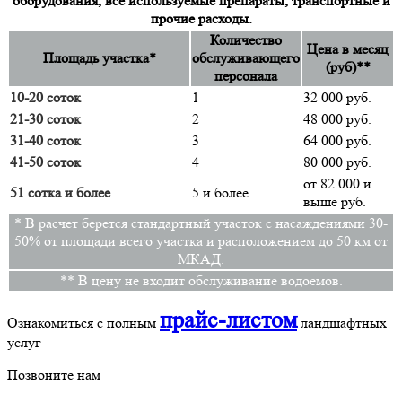
оборудования, все используемые препараты, транспортные и
прочие расходы.
Количество
Цена в месяц
Площадь участка*
обслуживающего
(руб)**
персонала
10-20 соток
1
32 000 руб.
21-30 соток
2
48 000 руб.
31-40 соток
3
64 000 руб.
41-50 соток
4
80 000 руб.
от 82 000 и
51 сотка и более
5 и более
выше руб.
* В расчет берется стандартный участок с насаждениями 30-
50% от площади всего участка и расположением до 50 км от
МКАД.
** В цену не входит обслуживание водоемов.
прайс-листом
Ознакомиться с полным
ландшафтных
услуг
Позвоните нам