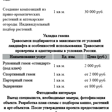
Создание композиций из
1 кв.м.
30 000 руб.
пряно-ароматических
растений и аптекарские
огороды. Индивидуальный
подбор растений.
Укладка газона
Травосмеси подбираются в зависимости от условий
ландшафта и особенностей использования. Травосмеси
проверены и адаптированы в условиях России.
Наименование услуг
Ед. изм.
Цена (руб.)
Рулонный газон «стандарт»
1 кв.м.
2 000 руб.
(под ключ)
Спортивный газон
1 кв.м.
от 2 000 руб.
Партерный газон
1 кв.м.
от 3 000 руб.
Задернение
1 кв.м.
от 800 руб.
Фитодизайн интерьера
Выезд специалиста, необходимые замеры, фотофиксация
объекта. Разработка план-схемы с подбором кашпо, растений
и арт-объектов. После утверждения проекта предоставляется