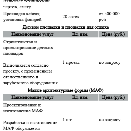
Включает технический
чертеж, смету.
Прокладка кабеля,
от 500 000
20 соток
установка фонарей
руб.
Детские площадки и площадки для отдыха
Наименование услуг
Ед. изм.
Цена (руб.)
Строительство и
проектирование детских
площадок
1 проект
по запросу
Выполняется согласно
проекту, с применением
отечественного и
зарубежного оборудования.
Малые архитектурные формы (МАФ)
Наименование услуг
Ед. изм.
Цена (руб.)
Проектирование и
изготовление МАФ
1 шт.
по запросу
Разработка и изготовление
МАФ обсуждается