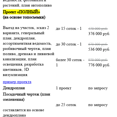
растений, план автополива
Проект «ПОЛНЫЙ»
(на основе топосъемки)
Выезд на участок, эскиз 2
до 15 соток - 1
470 000 руб.
варианта, генеральный
376 000 руб.
план, дендроплан,
ассортиментная ведомость,
до 30 соток - 1
670 000 руб.
разбивочный чертеж, план
536 000 руб.
полива, дренажа и ливневой
канализации, план
более 30 соток -
970 000 руб.
освещения, разработка
1
776 000 руб.
цветников, 3D
визуализация.
пример проекта
Дендроплан
1 проект
по запросу
Посадочный чертеж (план
озеленения)
до 25 соток
по запросу
составляется на основе
дендроплана