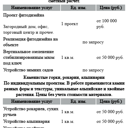
сметный расчет.
Наименование услуг
Ед. изм.
Цена (руб.)
Проект фитодизайна
от 100 000
1 проект
Загородный дом, офис,
руб.
торговый центр и прочее.
Реализация фитодизайна на
по запросу
объекте
Вертикальное озеленение
стабилизированным мхом
1 кв.м.
от 50 000 руб.
под ключ
Устройство зимних садов
по запросу
Каменистые горки, рокарии, альпинарии
По индивидуальным проектам. В работе применяются камни
разных форм и текстуры, уникальные альпийские и хвойные
растения. Цены без учета стоимости материалов.
Наименование услуг
Ед. изм.
Цена (руб.)
Устройство рокариев, сухих
1 кв.м.
от 50 000 руб.
ручьев
Устройство альпинария
1 кв.м.
от 50 000 руб.