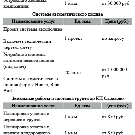
Устройство хвойных
1 кв.м.
от 30 000 руб.
композиции
Системы автоматического полива
Наименование услуг
Ед. изм.
Цена (руб.)
Проект системы автополива
1 проект
по запросу
Включает технический
чертеж, смету.
Устройство системы
автоматического полива
(под ключ)
от 1 000 000
20 соток
руб.
Системы автоматического
полива фирмы Hunter, Rain
Bird
Земельные работы и поставка грунта до КП Сколково
Наименование услуг
Ед. изм.
Цена (руб.)
Планировка участка с
1 кв.м.
от 850 руб.
переносом грунта
Планировка участка с
завозом плодородного
1 кв.м.
от 850 руб.