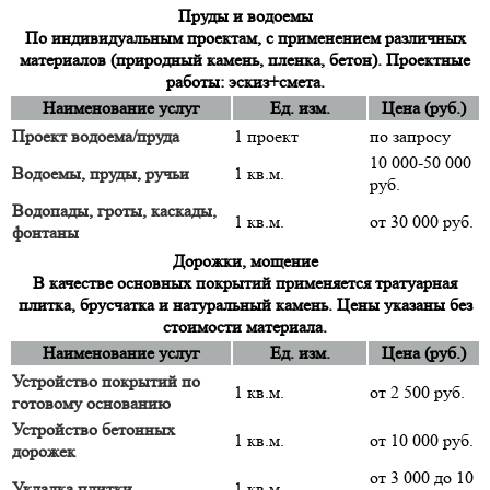
Пруды и водоемы
По индивидуальным проектам, с применением различных
материалов (природный камень, пленка, бетон). Проектные
работы: эскиз+смета.
Наименование услуг
Ед. изм.
Цена (руб.)
Проект водоема/пруда
1 проект
по запросу
10 000-50 000
Водоемы, пруды, ручьи
1 кв.м.
руб.
Водопады, гроты, каскады,
1 кв.м.
от 30 000 руб.
фонтаны
Дорожки, мощение
В качестве основных покрытий применяется тратуарная
плитка, брусчатка и натуральный камень. Цены указаны без
стоимости материала.
Наименование услуг
Ед. изм.
Цена (руб.)
Устройство покрытий по
1 кв.м.
от 2 500 руб.
готовому основанию
Устройство бетонных
1 кв.м.
от 10 000 руб.
дорожек
от 3 000 до 10
Укладка плитки
1 кв.м.