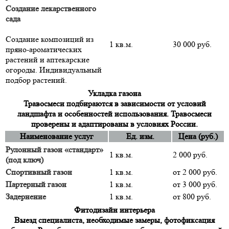
Создание лекарственного
сада
Создание композиций из
1 кв.м.
30 000 руб.
пряно-ароматических
растений и аптекарские
огороды. Индивидуальный
подбор растений.
Укладка газона
Травосмеси подбираются в зависимости от условий
ландшафта и особенностей использования. Травосмеси
проверены и адаптированы в условиях России.
Наименование услуг
Ед. изм.
Цена (руб.)
Рулонный газон «стандарт»
1 кв.м.
2 000 руб.
(под ключ)
Спортивный газон
1 кв.м.
от 2 000 руб.
Партерный газон
1 кв.м.
от 3 000 руб.
Задернение
1 кв.м.
от 800 руб.
Фитодизайн интерьера
Выезд специалиста, необходимые замеры, фотофиксация