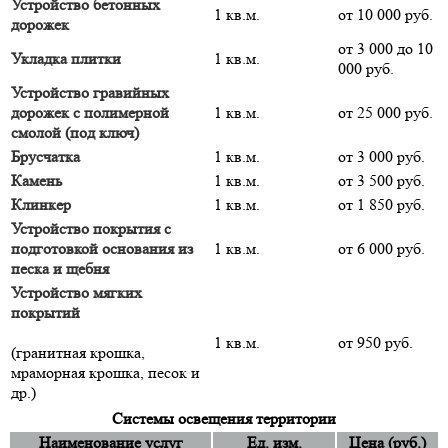
Устройство бетонных
1 кв.м.
от 10 000 руб.
дорожек
от 3 000 до 10
Укладка плитки
1 кв.м.
000 руб.
Устройство гравийных
дорожек с полимерной
1 кв.м.
от 25 000 руб.
смолой (под ключ)
Брусчатка
1 кв.м.
от 3 000 руб.
Камень
1 кв.м.
от 3 500 руб.
Клинкер
1 кв.м.
от 1 850 руб.
Устройство покрытия с
подготовкой основания из
1 кв.м.
от 6 000 руб.
песка и щебня
Устройство мягких
покрытий
1 кв.м.
от 950 руб.
(гранитная крошка,
мраморная крошка, песок и
др.)
Системы освещения территории
Наименование услуг
Ед. изм.
Цена (руб.)