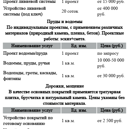
Проект ливневой системы
1 проект
от 15 000 руб.
Устройство ливневой
от 400 000
20 соток
системы (под ключ)
руб.
Пруды и водоемы
По индивидуальным проектам, с применением различных
материалов (природный камень, пленка, бетон). Проектные
работы: эскиз+смета.
Наименование услуг
Ед. изм.
Цена (руб.)
Проект водоема/пруда
1 проект
по запросу
10 000-50 000
Водоемы, пруды, ручьи
1 кв.м.
руб.
Водопады, гроты, каскады,
1 кв.м.
от 30 000 руб.
фонтаны
Дорожки, мощение
В качестве основных покрытий применяется тратуарная
плитка, брусчатка и натуральный камень. Цены указаны без
стоимости материала.
Наименование услуг
Ед. изм.
Цена (руб.)
Устройство покрытий по
1 кв.м.
от 2 500 руб.
готовому основанию