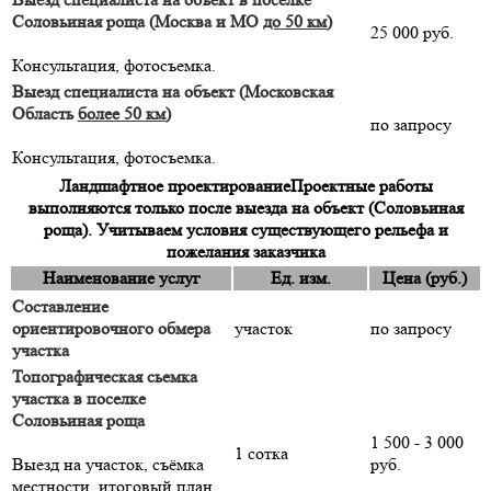
Соловьиная роща (Москва и МО
до 50 км
)
25 000 руб.
Консультация, фотосъемка.
Выезд специалиста на объект (Московская
Область
более 50 км
)
по запросу
Консультация, фотосъемка.
Ландшафтное проектирование
Проектные работы
выполняются только после выезда на объект (Соловьиная
роща). Учитываем условия существующего рельефа и
пожелания заказчика
Наименование услуг
Ед. изм.
Цена (руб.)
Составление
ориентировочного обмера
участок
по запросу
участка
Топографическая сьемка
участка в поселке
Соловьиная роща
1 500 - 3 000
1 сотка
Выезд на участок, съёмка
руб.
местности, итоговый план,