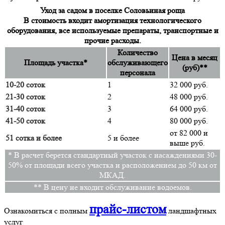
Уход за садом в поселке Соловьиная роща
В стоимость входит амортизация технологического
оборудования, все используемые препараты, транспортные и
прочие расходы.
Количество
Цена в месяц
Площадь участка*
обслуживающего
(руб)**
персонала
10-20 соток
1
32 000 руб.
21-30 соток
2
48 000 руб.
31-40 соток
3
64 000 руб.
41-50 соток
4
80 000 руб.
от 82 000 и
51 сотка и более
5 и более
выше руб.
* В расчет берется стандартный участок с насаждениями 30-
50% от площади всего участка и расположением до 50 км от
МКАД.
** В цену не входит обслуживание водоемов.
прайс-листом
Ознакомиться с полным
ландшафтных
услуг