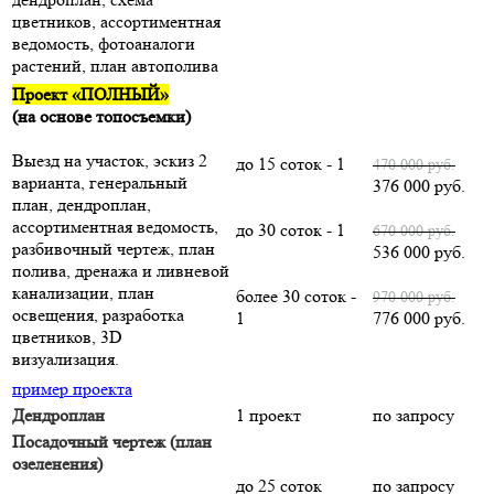
цветников, ассортиментная
ведомость, фотоаналоги
растений, план автополива
Проект «ПОЛНЫЙ»
(на основе топосъемки)
Выезд на участок, эскиз 2
до 15 соток - 1
470 000 руб.
варианта, генеральный
376 000 руб.
план, дендроплан,
ассортиментная ведомость,
до 30 соток - 1
670 000 руб.
разбивочный чертеж, план
536 000 руб.
полива, дренажа и ливневой
канализации, план
более 30 соток -
970 000 руб.
освещения, разработка
1
776 000 руб.
цветников, 3D
визуализация.
пример проекта
Дендроплан
1 проект
по запросу
Посадочный чертеж (план
озеленения)
до 25 соток
по запросу