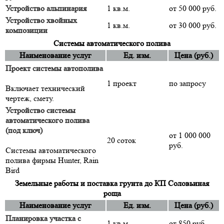
Устройство альпинария
1 кв.м.
от 50 000 руб.
Устройство хвойных
1 кв.м.
от 30 000 руб.
композиции
Системы автоматического полива
Наименование услуг
Ед. изм.
Цена (руб.)
Проект системы автополива
1 проект
по запросу
Включает технический
чертеж, смету.
Устройство системы
автоматического полива
(под ключ)
от 1 000 000
20 соток
руб.
Системы автоматического
полива фирмы Hunter, Rain
Bird
Земельные работы и поставка грунта до КП Соловьиная
роща
Наименование услуг
Ед. изм.
Цена (руб.)
Планировка участка с
1 кв.м.
от 850 руб.