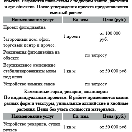
объекта. Разработка план-схемы с подбором кашпо, растений
и арт-объектов. После утверждения проекта предоставляется
сметный расчет.
Наименование услуг
Ед. изм.
Цена (руб.)
Проект фитодизайна
от 100 000
1 проект
Загородный дом, офис,
руб.
торговый центр и прочее.
Реализация фитодизайна на
по запросу
объекте
Вертикальное озеленение
стабилизированным мхом
1 кв.м.
от 50 000 руб.
под ключ
Устройство зимних садов
по запросу
Каменистые горки, рокарии, альпинарии
По индивидуальным проектам. В работе применяются камни
разных форм и текстуры, уникальные альпийские и хвойные
растения. Цены без учета стоимости материалов.
Наименование услуг
Ед. изм.
Цена (руб.)
Устройство рокариев, сухих
1 кв.м.
от 50 000 руб.
ручьев