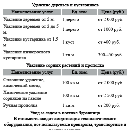
Удаление деревьев и кустарников
Наименование услуг
Ед. изм.
Цена (руб.)
Удаление деревьев от 5 м.
1 дерево
от 2 000 руб.
Удаление деревьев от 2 до 5
1 дерево
от 1000 руб.
м.
Удаление кустарника от 1,5
1 куст
от 400 руб.
м
Удаление низкорослого
1 кв.м.
300-450 руб.
кустарника
Удаление сорных растений и прополка
Наименование услуг
Ед. изм.
Цена (руб.)
Сплошное удаление,
100 кв.м.
от 2 000 руб.
химический метод
Химическое удаление
100 кв.м.
от 2 500 руб.
сорняков на газоне
Ручная прополка
1 кв.м.
от 200 руб.
Уход за садом в поселке Здравница
В стоимость входит амортизация технологического
оборудования, все используемые препараты, транспортные и