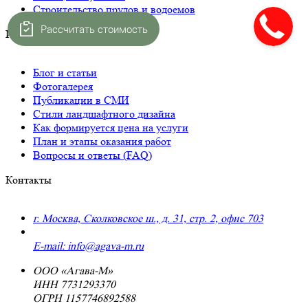
Строительство прудов и водоемов
Рассчитать стоимость
Интересное
Блог и статьи
Фотогалерея
Публикации в СМИ
Стили ландшафтного дизайна
Как формируется цена на услуги
План и этапы оказания работ
Вопросы и ответы (FAQ)
Контакты
г. Москва, Сколковское ш., д. 31, стр. 2, офис 703
+7 (495) 223-91-70
E-mail: info@agava-m.ru
ООО «Агава-М»
ИНН 7731293370
ОГРН 1157746892588