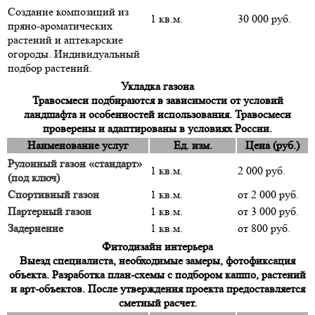
Создание композиций из
1 кв.м.
30 000 руб.
пряно-ароматических
растений и аптекарские
огороды. Индивидуальный
подбор растений.
Укладка газона
Травосмеси подбираются в зависимости от условий
ландшафта и особенностей использования. Травосмеси
проверены и адаптированы в условиях России.
Наименование услуг
Ед. изм.
Цена (руб.)
Рулонный газон «стандарт»
1 кв.м.
2 000 руб.
(под ключ)
Спортивный газон
1 кв.м.
от 2 000 руб.
Партерный газон
1 кв.м.
от 3 000 руб.
Задернение
1 кв.м.
от 800 руб.
Фитодизайн интерьера
Выезд специалиста, необходимые замеры, фотофиксация
объекта. Разработка план-схемы с подбором кашпо, растений
и арт-объектов. После утверждения проекта предоставляется
сметный расчет.