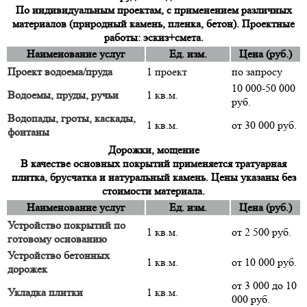
По индивидуальным проектам, с применением различных
материалов (природный камень, пленка, бетон). Проектные
работы: эскиз+смета.
Наименование услуг
Ед. изм.
Цена (руб.)
Проект водоема/пруда
1 проект
по запросу
10 000-50 000
Водоемы, пруды, ручьи
1 кв.м.
руб.
Водопады, гроты, каскады,
1 кв.м.
от 30 000 руб.
фонтаны
Дорожки, мощение
В качестве основных покрытий применяется тратуарная
плитка, брусчатка и натуральный камень. Цены указаны без
стоимости материала.
Наименование услуг
Ед. изм.
Цена (руб.)
Устройство покрытий по
1 кв.м.
от 2 500 руб.
готовому основанию
Устройство бетонных
1 кв.м.
от 10 000 руб.
дорожек
от 3 000 до 10
Укладка плитки
1 кв.м.
000 руб.