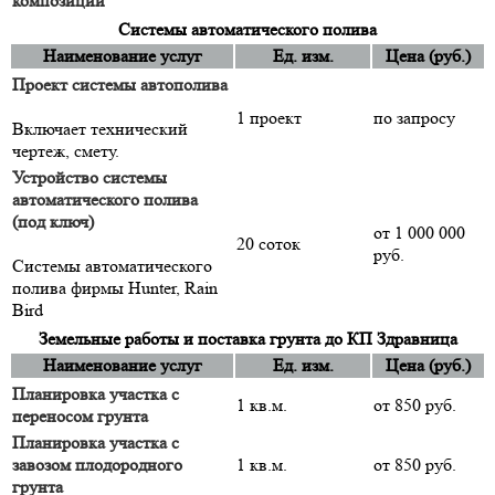
композиции
Системы автоматического полива
Наименование услуг
Ед. изм.
Цена (руб.)
Проект системы автополива
1 проект
по запросу
Включает технический
чертеж, смету.
Устройство системы
автоматического полива
(под ключ)
от 1 000 000
20 соток
руб.
Системы автоматического
полива фирмы Hunter, Rain
Bird
Земельные работы и поставка грунта до КП Здравница
Наименование услуг
Ед. изм.
Цена (руб.)
Планировка участка с
1 кв.м.
от 850 руб.
переносом грунта
Планировка участка с
завозом плодородного
1 кв.м.
от 850 руб.
грунта