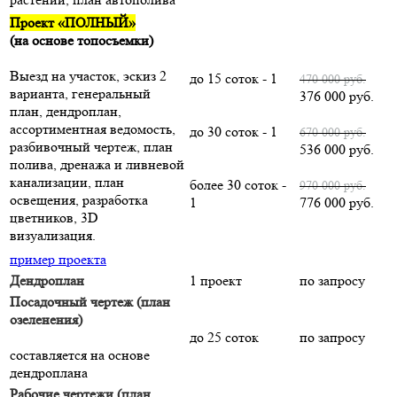
Проект «ПОЛНЫЙ»
(на основе топосъемки)
Выезд на участок, эскиз 2
до 15 соток - 1
470 000 руб.
варианта, генеральный
376 000 руб.
план, дендроплан,
ассортиментная ведомость,
до 30 соток - 1
670 000 руб.
разбивочный чертеж, план
536 000 руб.
полива, дренажа и ливневой
канализации, план
более 30 соток -
970 000 руб.
освещения, разработка
1
776 000 руб.
цветников, 3D
визуализация.
пример проекта
Дендроплан
1 проект
по запросу
Посадочный чертеж (план
озеленения)
до 25 соток
по запросу
составляется на основе
дендроплана
Рабочие чертежи (план