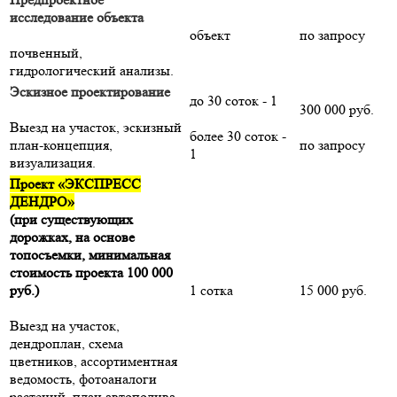
исследование объекта
объект
по запросу
почвенный,
гидрологический анализы.
Эскизное проектирование
до 30 соток - 1
300 000 руб.
Выезд на участок, эскизный
более 30 соток -
план-концепция,
по запросу
1
визуализация.
Проект «ЭКСПРЕСС
ДЕНДРО»
(при существующих
дорожках, на основе
топосъемки, минимальная
стоимость проекта 100 000
руб.)
1 сотка
15 000 руб.
Выезд на участок,
дендроплан, схема
цветников, ассортиментная
ведомость, фотоаналоги
растений, план автополива