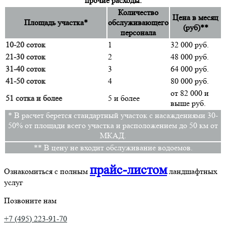
прочие расходы.
Количество
Цена в месяц
Площадь участка*
обслуживающего
(руб)**
персонала
10-20 соток
1
32 000 руб.
21-30 соток
2
48 000 руб.
31-40 соток
3
64 000 руб.
41-50 соток
4
80 000 руб.
от 82 000 и
51 сотка и более
5 и более
выше руб.
* В расчет берется стандартный участок с насаждениями 30-
50% от площади всего участка и расположением до 50 км от
МКАД.
** В цену не входит обслуживание водоемов.
прайс-листом
Ознакомиться с полным
ландшафтных
услуг
Позвоните нам
+7 (495) 223-91-70