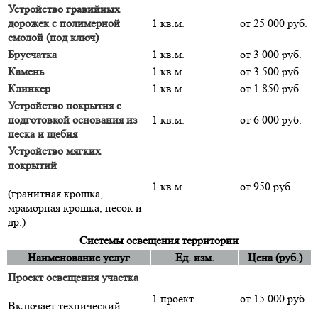
Устройство гравийных
дорожек с полимерной
1 кв.м.
от 25 000 руб.
смолой (под ключ)
Брусчатка
1 кв.м.
от 3 000 руб.
Камень
1 кв.м.
от 3 500 руб.
Клинкер
1 кв.м.
от 1 850 руб.
Устройство покрытия с
подготовкой основания из
1 кв.м.
от 6 000 руб.
песка и щебня
Устройство мягких
покрытий
1 кв.м.
от 950 руб.
(гранитная крошка,
мраморная крошка, песок и
др.)
Системы освещения территории
Наименование услуг
Ед. изм.
Цена (руб.)
Проект освещения участка
1 проект
от 15 000 руб.
Включает технический